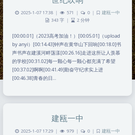
2025-1-07 17:38
|
571
|
0
|
建瓯一中
343 字
|
2 分钟
[00:00.01]（2023高考加油！）[00:05.01]（upload
by anyi）[00:14.43]钟声在黄华山下回响[00:18.0]书
声书声在建溪河畔荡漾[00:26.16]走进这所让人羡慕
的学校[00:31.02]每一颗心每一颗心都充满了希望
[00:37.02]啊啊[00:41.49]勤奋守纪求实上进
[00:46.38]青春的日…
建瓯一中
2025-1-07 17:29
|
979
|
0
|
建瓯一中