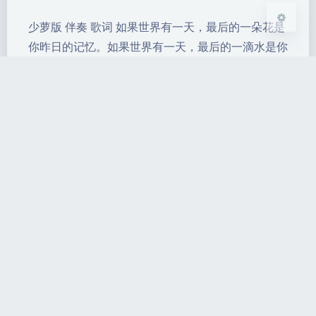
少萝版 伴奏 歌词 如果世界有一天，最后的一朵花是
你昨日的记忆。如果世界有一天，最后的一滴水是你
今夜的眼泪。朋友，不要伤心，不要哭泣，那是我们
昨日无知犯下的错误。如果世界有一天，最后的一棵
树是你手中的白纸。如果世界有一天，最后的城市掩
埋在沙漠荒野里。 朋友啊，不要悲伤，不要落泪，
那是我们今夜无心犯下的错误。伸出你的手来，捧出
你的心来，让我们从现在开…
梁宁老师传教珍贵录音
2025-1-03 22:18
|
451
|
0
|
建瓯一中
3507 字
|
13 分钟