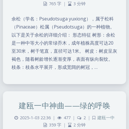
765 字
|
3 分钟
余松（学名：Pseudotsuga yuxiong），属于松科
（Pinaceae）松属（Pseudotsuga）的一种植物。
以下是关于余松的详细介绍： 形态特征 树形：余松
是一种中等大小的常绿乔木，成年植株高度可达20
至30米，树干笔直，直径可达1米。 树皮：树皮呈灰
褐色，随着树龄增长逐渐变厚，表面有纵向裂纹。
枝条：枝条水平展开，形成宽阔的树冠，…
暗黑模式
Sans Serif
Serif
浅阴影
深阴影
建瓯一中神曲——绿的呼唤
关闭
日落
暗化
灰度
2025-1-03 22:36
|
477
|
2
|
建瓯一中
359 字
|
2 分钟