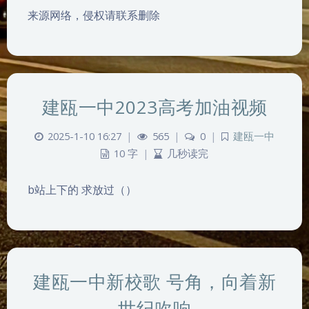
来源网络，侵权请联系删除
建瓯一中2023高考加油视频
2025-1-10 16:27
|
565
|
0
|
建瓯一中
10 字
|
几秒读完
b站上下的 求放过（）
建瓯一中新校歌 号角，向着新
世纪吹响