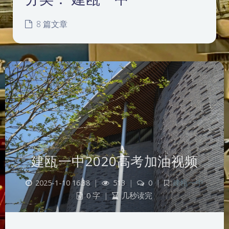
8 篇文章
建瓯一中2020高考加油视频
2025-1-10 16:38
|
513
|
0
|
建瓯一中
0 字
|
几秒读完